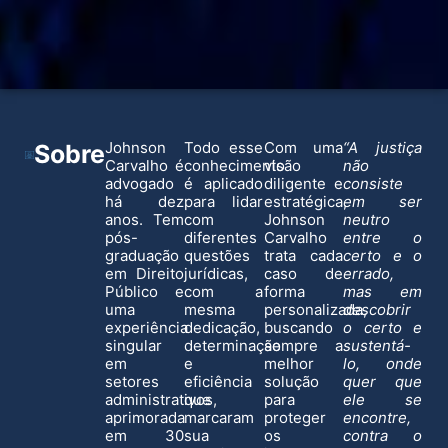
Johnson
Todo esse
Com uma
“A justiça
Sobre
Carvalho é
conhecimento
visão
não
advogado
é aplicado
diligente e
consiste
há dez
para lidar
estratégica,
em ser
anos. Tem
com
Johnson
neutro
pós-
diferentes
Carvalho
entre o
graduação
questões
trata cada
certo e o
em Direito
jurídicas,
caso de
errado,
Público e
com a
forma
mas em
uma
mesma
personalizada,
descobrir
experiência
dedicação,
buscando
o certo e
singular
determinação
sempre a
sustentá-
em
e
melhor
lo, onde
setores
eficiência
solução
quer que
administrativos,
que
para
ele se
aprimorada
marcaram
proteger
encontre,
em 30
sua
os
contra o