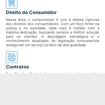
Direito do Consumidor
Nessa área, o compromisso é com a defesa rigorosa
dos direitos dos consumidores. Com um foco firme na
justiça e na equidade, cada caso é tratado com a
máxima dedicação, buscando sempre a melhor solução
para os clientes. A abordagem estratégica e o
conhecimento atualizado da legislação consumerista
asseguram um serviço jurídico de alta qualidade.
Contratos
Em Direito Contratual, a assessoria é completa,
abrangendo a elaboração, análise e gestão de
contratos. A atenção aos detalhes e a compreensão da
importância de contratos bem estruturados garantem
que os interesses dos clientes sejam plenamente
protegidos, prevenindo litígios futuros e assegurando a
segurança jurídica necessária para o sucesso dos
negócios.