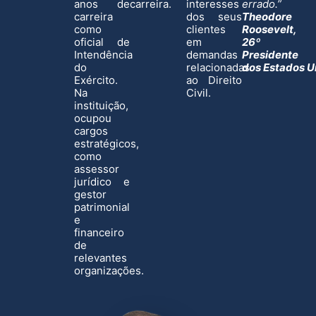
anos de
carreira.
interesses
errado.”
carreira
dos seus
Theodore
como
clientes
Roosevelt,
oficial de
em
26º
Intendência
demandas
Presidente
do
relacionadas
dos Estados U
Exército.
ao Direito
Na
Civil.
instituição,
ocupou
cargos
estratégicos,
como
assessor
jurídico e
gestor
patrimonial
e
financeiro
de
relevantes
organizações.