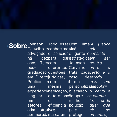
Johnson
Todo esse
Com uma
“A justiça
Sobre
Carvalho é
conhecimento
visão
não
advogado
é aplicado
diligente e
consiste
há dez
para lidar
estratégica,
em ser
anos. Tem
com
Johnson
neutro
pós-
diferentes
Carvalho
entre o
graduação
questões
trata cada
certo e o
em Direito
jurídicas,
caso de
errado,
Público e
com a
forma
mas em
uma
mesma
personalizada,
descobrir
experiência
dedicação,
buscando
o certo e
singular
determinação
sempre a
sustentá-
em
e
melhor
lo, onde
setores
eficiência
solução
quer que
administrativos,
que
para
ele se
aprimorada
marcaram
proteger
encontre,