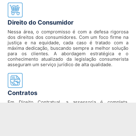
Direito do Consumidor
Nessa área, o compromisso é com a defesa rigorosa
dos direitos dos consumidores. Com um foco firme na
justiça e na equidade, cada caso é tratado com a
máxima dedicação, buscando sempre a melhor solução
para os clientes. A abordagem estratégica e o
conhecimento atualizado da legislação consumerista
asseguram um serviço jurídico de alta qualidade.
Contratos
Em Direito Contratual, a assessoria é completa,
abrangendo a elaboração, análise e gestão de
contratos. A atenção aos detalhes e a compreensão da
importância de contratos bem estruturados garantem
que os interesses dos clientes sejam plenamente
protegidos, prevenindo litígios futuros e assegurando a
segurança jurídica necessária para o sucesso dos