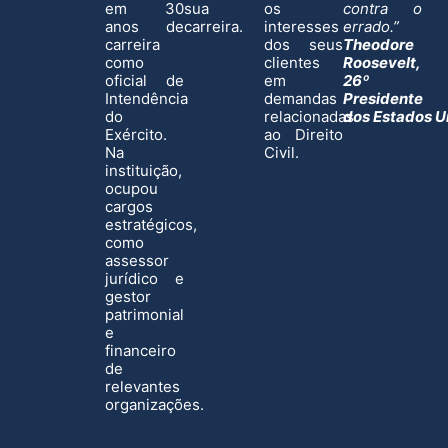
em 30
sua
os
contra o
anos de
carreira.
interesses
errado.”
carreira
dos seus
Theodore
como
clientes
Roosevelt,
oficial de
em
26º
Intendência
demandas
Presidente
do
relacionadas
dos Estados U
Exército.
ao Direito
Na
Civil.
instituição,
ocupou
cargos
estratégicos,
como
assessor
jurídico e
gestor
patrimonial
e
financeiro
de
relevantes
organizações.