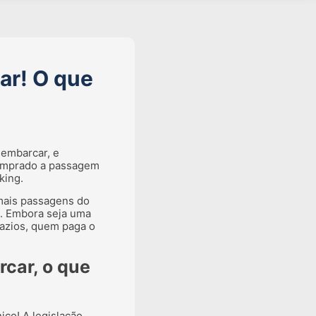
ar! O que
 embarcar, e
comprado a passagem
king.
mais passagens do
o. Embora seja uma
vazios, quem paga o
rcar, o que
ico! A legislação