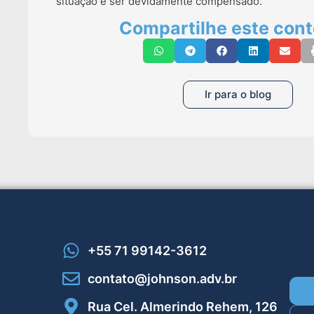
situação e ser devidamente compensado.
Compartilhe este con
Ir para o blog
+55 71 99142-3612
contato@johnson.adv.br
Rua Cel. Almerindo Rehem, 126